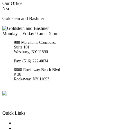
Our Office
N/a
Goldstein and Bashner
Monday – Friday 9 am – 5 pm
900 Merchants Concourse
Suite 101
Westbury,
NY
11590
Get Directions
Phone:
(516) 261-5167
Fax: (516) 222-0034
8808 Rockaway Beach Blvd
# 30
Rockaway,
NY
11693
Get Directions
Phone:
(718) 550-8291
Quick Links
Queens Injury
Brooklyn Injury