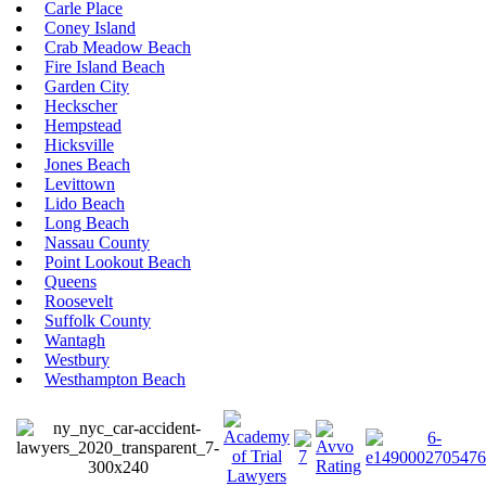
Carle Place
Coney Island
Crab Meadow Beach
Fire Island Beach
Garden City
Heckscher
Hempstead
Hicksville
Jones Beach
Levittown
Lido Beach
Long Beach
Nassau County
Point Lookout Beach
Queens
Roosevelt
Suffolk County
Wantagh
Westbury
Westhampton Beach