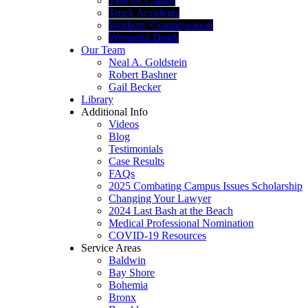
Title IX Claims
Truck Accidents
Workers’ Compensation
Wrongful Death
Our Team
Neal A. Goldstein
Robert Bashner
Gail Becker
Library
Additional Info
Videos
Blog
Testimonials
Case Results
FAQs
2025 Combating Campus Issues Scholarship
Changing Your Lawyer
2024 Last Bash at the Beach
Medical Professional Nomination
COVID-19 Resources
Service Areas
Baldwin
Bay Shore
Bohemia
Bronx