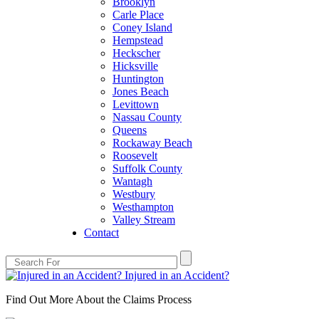
Brooklyn
Carle Place
Coney Island
Hempstead
Heckscher
Hicksville
Huntington
Jones Beach
Levittown
Nassau County
Queens
Rockaway Beach
Roosevelt
Suffolk County
Wantagh
Westbury
Westhampton
Valley Stream
Contact
Injured in an Accident?
Find Out More About the Claims Process