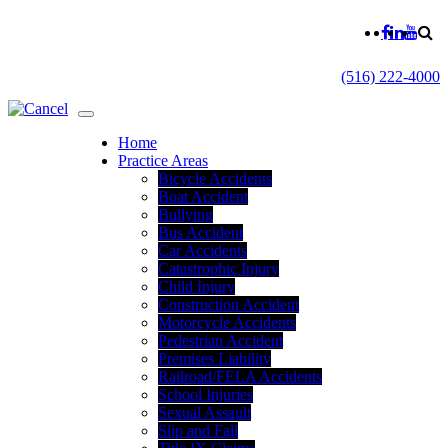
(516) 222-4000
Home
Practice Areas
Bicycle Accidents
Boat Accident
Bullying
Bus Accident
Car Accidents
Catastrophic Injury
Child Injury
Construction Accident
Motorcycle Accidents
Pedestrian Accident
Premises Liability
Railroad/FELA Accidents
School Injuries
Sexual Assault
Slip and Fall